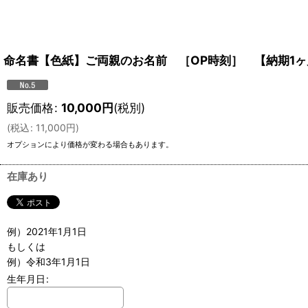
命名書【色紙】ご両親のお名前 ［OP時刻］ 【納期1ヶ
販売価格
:
10,000
円
(税別)
(
税込
:
11,000
円
)
オプションにより価格が変わる場合もあります。
在庫あり
例）2021年1月1日
もしくは
例）令和3年1月1日
生年月日
: