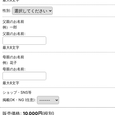
性別
:
父親のお名前
例）一郎
父親のお名前
:
最大8文字
母親のお名前
例）花子
母親のお名前
:
最大8文字
ショップ・SNS等
掲載OK・NG
(任意)
:
販売価格
:
10,000
円
(税別)