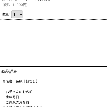
(
税込
:
11,000
円
)
数量
:
商品詳細
命名書 色紙【額なし】
・お子さんのお名前
・生年月日
・ご両親のお名前