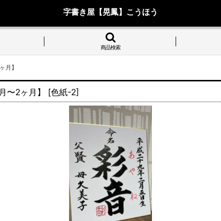
字書き屋【晃鳳】こうほう
商品検索
2ヶ月】
月〜2ヶ月】
[
色紙-2
]