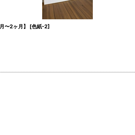
月〜2ヶ月】
[
色紙-2
]